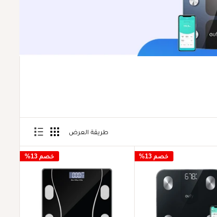
طريقة العرض
خصم 13%
خصم 13%