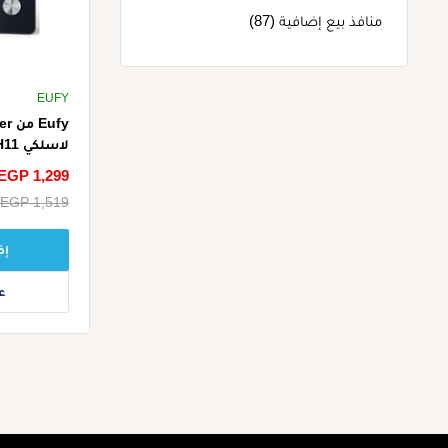
منافذ بيع إضافية (87)
EUFY
لاسلكي C1، T9146H11 - أسود
سعر
EGP 1,299
الخصم
سعر
EGP 1,519
البيع
إض
ع