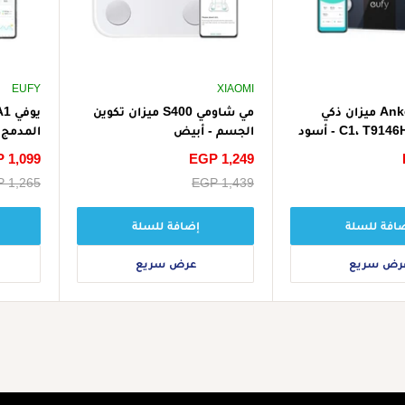
EUFY
XIAOMI
Eufy من Anker ميزان ذكي
مي شاومي S400 ميزان تكوين
الجسم - أبيض
المدمج 
سعر
EGP 1,249
سعر
 1,099
الخصم
الخصم
سعر
EGP 1,439
سعر
 1,265
البيع
البيع
افة للسلة
إضافة للسلة
رض سريع
عرض سريع