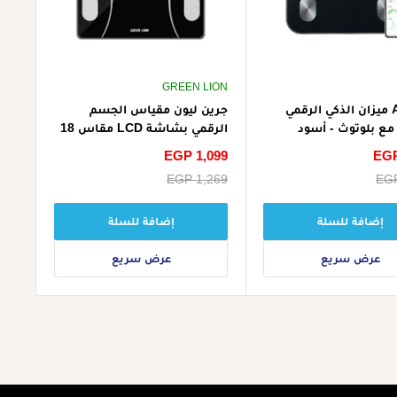
GREEN LION
يوفي A1 ميزان الذكي الرقمي
جرين ليون مقياس الجسم
مع بلوتوث - أسود
الرقمي بشاشة LCD مقاس 18
بوصة - أسود
EGP
سعر
EGP 1,099
الخصم
EGP
سعر
EGP 1,269
البيع
إضافة للسلة
إضافة للسلة
عرض سريع
عرض سريع