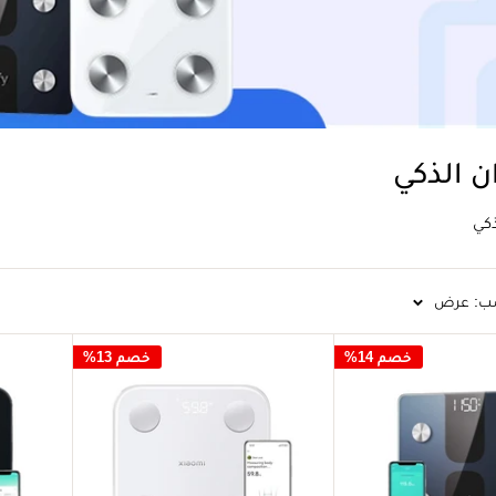
ن الذكي
ذكي
ب: عرض
خصم 14%
خصم 13%