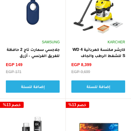
SAMSUNG
KARCHER
كارشر مكنسة كهربائية WD 4
جلاجسي سمارت تاج 2 حافظة
S للشفط الرطب والجاف
للفريق الفرنسي - أزرق
1100 واط V-20/5/22 - أصفر/
سعر
سعر
EGP 149
EGP 8,399
أسود
الخصم
الخصم
سعر
EGP 9,699
سعر
EGP 171
البيع
البيع
إضافة للسلة
إضافة للسلة
خصم 13%
خصم 13%