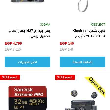
SJGMA
KIESLECT
كابل شحن Kieslect -
إس جيه إم M27 جهاز ألعاب
YFT2081EU - أبيض
محمول رجعي
سعر
سعر
EGP 4,799
EGP 149
الخصم
الخصم
سعر
EGP 179
سعر
EGP 5,519
البيع
البيع
إضافة للسلة
اختر الخيارات
خصم 13%
خصم 13%