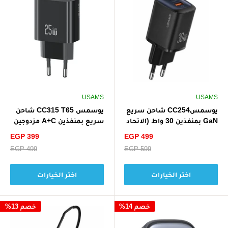
USAMS
USAMS
يوسمسCC254 شاحن سريع
يوسمس CC315 T65 شاحن
GaN بمنفذين 30 واط (الاتحاد
سريع بمنفذين A+C مزدوجين
الأوروبي)
بقوة 25 واط
سعر
سعر
EGP 399
EGP 499
الخصم
الخصم
سعر
EGP 599
سعر
EGP 499
البيع
البيع
اختر الخيارات
اختر الخيارات
خصم 14%
خصم 13%