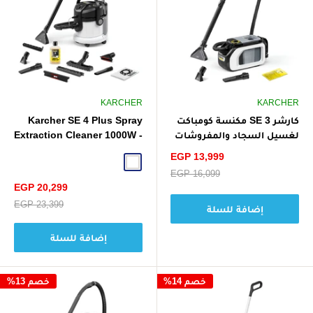
KARCHER
KARCHER
كارشر SE 3 مكنسة كومباكت
Karcher SE 4 Plus Spray
لغسيل السجاد والمفروشات
Extraction Cleaner 1000W -
بالرش والاستخلاص، 500 واط
White
سعر
EGP 13,999
- أبيض
White
الخصم
سعر
EGP 16,099
البيع
سعر
EGP 20,299
الخصم
سعر
EGP 23,399
إضافة للسلة
البيع
إضافة للسلة
خصم 14%
خصم 13%