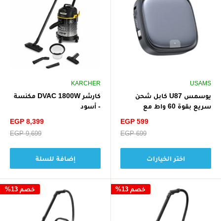
KARCHER
USAMS
يوسمس U87 كابل شحن
كارشر DVAC 1800W مكنسة
سريع بقوة 60 واط مع
- أسود
صندوق تخزين متعدد الوظائف
سعر
سعر
EGP 8,399
EGP 599
الخصم
الخصم
سعر
EGP 699
سعر
EGP 9,699
البيع
البيع
اختر الخيارات
إضافة للسلة
خصم 13%
خصم 13%