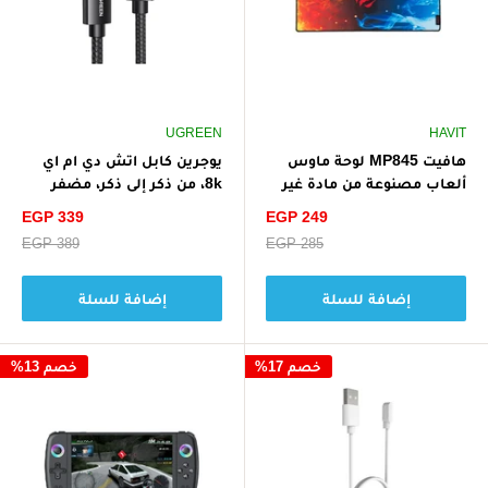
UGREEN
HAVIT
هافيت MP845 لوحة ماوس
يوجرين كابل اتش دي ام اي
ألعاب مصنوعة من مادة غير
8k، من ذكر إلى ذكر، مضفر
قابلة للانزلاق - متعددة
بطول 1 متر - أسود
سعر
سعر
EGP 339
EGP 249
الألوان
الخصم
الخصم
سعر
EGP 285
سعر
EGP 389
البيع
البيع
إضافة للسلة
إضافة للسلة
خصم 17%
خصم 13%