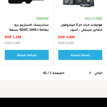
SANDISK
HOLLYLAND
هوليلاند لارك ام 2 ميكروفون
سانديسك اكستريم برو
لافالير لاسلكي - أسود
بطاقة SDXC UHS-I بسعة
32 جيجابايت بسرعة تصل إلى
سعر
سعر
EGP 1,299
EGP 4,499
100 ميجابايت/ثانية بدقة 4K
الخصم
الخصم
سعر
EGP 5,199
سعر
EGP 1,499
UHD - أسود
البيع
البيع
إضافة للسلة
إضافة للسلة
التالي
الصفحة 1 / 41