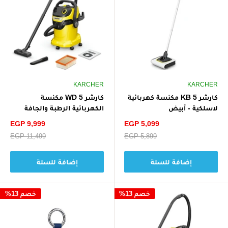
KARCHER
KARCHER
كارشر KB 5 مكنسة كهربائية
كارشر WD 5 مكنسة
لاسلكية - أبيض
الكهربائية الرطبة والجافة
1200 واط V-25/5/22 - أصفر/
سعر
سعر
EGP 9,999
EGP 5,099
أسود
الخصم
الخصم
سعر
EGP 5,899
سعر
EGP 11,499
البيع
البيع
إضافة للسلة
إضافة للسلة
خصم 13%
خصم 13%