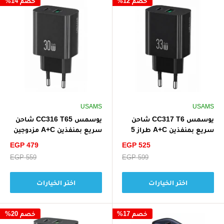
خصم 12%
خصم 14%
USAMS
USAMS
يوسمس CC317 T6 شاحن
يوسمس CC316 T65 شاحن
سريع بمنفذين A+C طراز 5
سريع بمنفذين A+C مزدوجين
33 واط
بقوة 30 واط
سعر
سعر
EGP 479
EGP 525
الخصم
الخصم
سعر
EGP 599
سعر
EGP 559
البيع
البيع
اختر الخيارات
اختر الخيارات
خصم 17%
خصم 20%