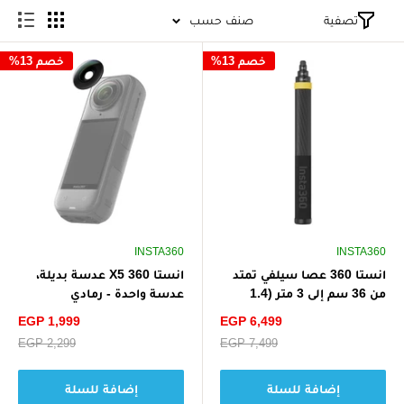
تصفية
صنف حسب
خصم 13%
خصم 13%
INSTA360
INSTA360
انستا 360 عصا سيلفي تمتد
انستا 360 X5 عدسة بديلة،
من 36 سم إلى 3 متر (1.4
عدسة واحدة - رمادي
بوصة إلى 9.8 قدم) - أسود
سعر
سعر
EGP 1,999
EGP 6,499
الخصم
الخصم
سعر
EGP 7,499
سعر
EGP 2,299
البيع
البيع
إضافة للسلة
إضافة للسلة