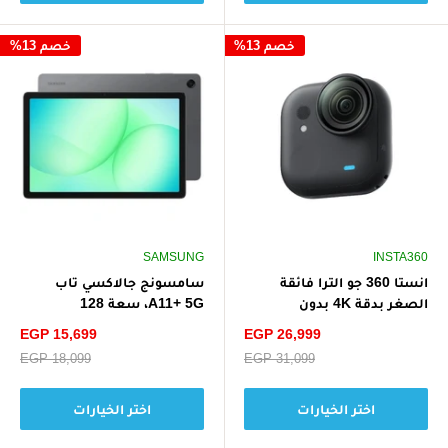
خصم 13%
خصم 13%
SAMSUNG
INSTA360
انستا 360 جو الترا فائقة
سامسونج جالاكسي تاب
الصغر بدقة 4K بدون
A11+ 5G، سعة 128
استخدام اليدين
جيجابايت، ذاكرة وصول
سعر
سعر
EGP 15,699
EGP 26,999
عشوائي 6 جيجابايت
الخصم
الخصم
سعر
EGP 31,099
سعر
EGP 18,099
البيع
البيع
اختر الخيارات
اختر الخيارات