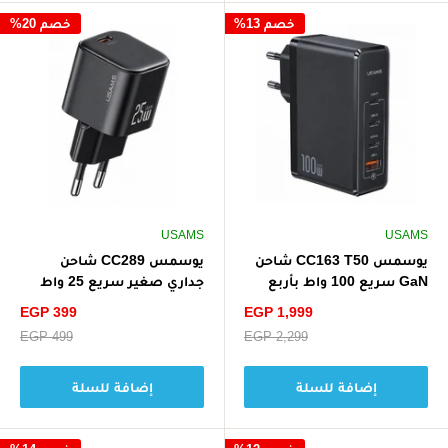
خصم 13%
خصم 20%
USAMS
USAMS
يوسمس CC163 T50 شاحن
يوسمس CC289 شاحن
GaN سريع 100 واط بأربع
جداري صغير سريع 25 واط
منافذ (أوروبي) - أسود
GaN (الاتحاد الأوروبي) - أسود
سعر
سعر
EGP 399
EGP 1,999
الخصم
الخصم
سعر
EGP 2,299
سعر
EGP 499
البيع
البيع
إضافة للسلة
إضافة للسلة