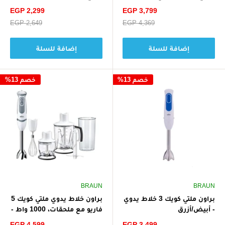
واط - أبيض
سعر
سعر
EGP 2,299
EGP 3,799
الخصم
الخصم
سعر
EGP 4,369
سعر
EGP 2,649
البيع
البيع
إضافة للسلة
إضافة للسلة
خصم 13%
خصم 13%
BRAUN
BRAUN
براون ملتي كويك 3 خلاط يدوي
براون خلاط يدوي ملتي كويك 5
- أبيض/أزرق
فاريو مع ملحقات، 1000 واط -
أبيض/رمادي
سعر
سعر
EGP 4,599
EGP 3,499