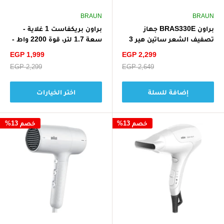
BRAUN
BRAUN
براون BRAS330E جهاز
براون بريكفاست 1 غلاية -
تصفيف الشعر ساتين هير 3
سعة 1.7 لتر، قوة 2200 واط -
إير ستايلر - أسود
أسود
سعر
سعر
EGP 1,999
EGP 2,299
الخصم
الخصم
سعر
EGP 2,649
سعر
EGP 2,299
البيع
البيع
إضافة للسلة
اختر الخيارات
خصم 13%
خصم 13%