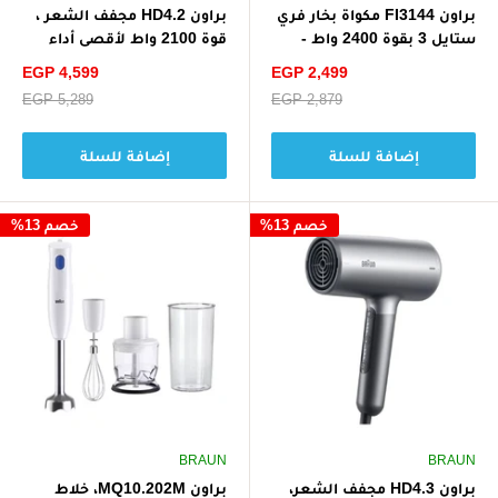
براون FI3144 مكواة بخار فري
براون HD4.2 مجفف الشعر ،
ستايل 3 بقوة 2400 واط -
قوة 2100 واط لأقصى أداء
أزرق
تصفيف، لمعان وعناية - أسود
سعر
سعر
EGP 4,599
EGP 2,499
الخصم
الخصم
سعر
EGP 2,879
سعر
EGP 5,289
البيع
البيع
إضافة للسلة
إضافة للسلة
خصم 13%
خصم 13%
BRAUN
BRAUN
براون HD4.3 مجفف الشعر،
براون MQ10.202M، خلاط