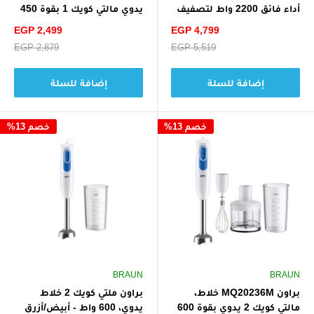
أداء فائق 2200 واط لتصفيف
يدوي مالتي كويك 1 بقوة 450
الشعر، لمعان وعناية - رمادي
واط - أبيض
سعر
سعر
EGP 2,499
EGP 4,799
الخصم
الخصم
سعر
EGP 5,519
سعر
EGP 2,879
البيع
البيع
إضافة للسلة
إضافة للسلة
خصم 13%
خصم 13%
BRAUN
BRAUN
براون MQ20236M خلاط،
براون ملتي كويك 2 خلاط
مالتي كويك 2 يدوي بقوة 600
يدوي، 600 واط - أبيض/أزرق