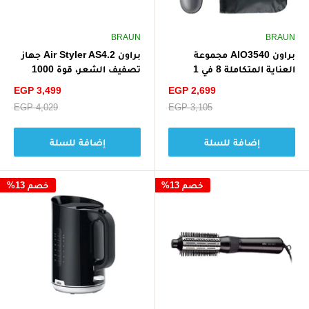
BRAUN
BRAUN
براون AIO3540 مجموعة
براون Air Styler AS4.2 جهاز
العناية المتكاملة 8 في 1
تصفيف الشعر، قوة 1000
سيريز 3، شفرة حادة للغاية،
واط بتقنية العناية المتطورة،
سعر
سعر
EGP 3,499
EGP 2,699
14 إعدادًا للطول - فضي
للتجفيف والتصفيف والتشكيل
الخصم
الخصم
سعر
EGP 3,105
سعر
EGP 4,029
- أسود
البيع
البيع
إضافة للسلة
إضافة للسلة
خصم 13%
خصم 13%