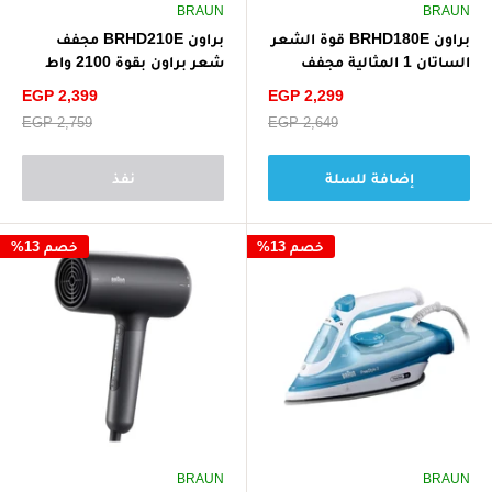
BRAUN
BRAUN
براون BRHD180E قوة الشعر
براون BRHD210E مجفف
الساتان 1 المثالية مجفف
شعر براون بقوة 2100 واط
الشعر بفوهة تصفيف - أبيض
خفيف الوزن وأداء سريع
سعر
سعر
EGP 2,399
EGP 2,299
لجميع أنواع الشعر - أبيض
الخصم
الخصم
سعر
EGP 2,649
سعر
EGP 2,759
البيع
البيع
إضافة للسلة
نفذ
خصم 13%
خصم 13%
BRAUN
BRAUN