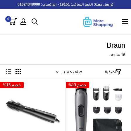
خطى
تواصل معنا: الخط الساخن: 19151 - الواتساب: 01024348000
لى
MoreShopping
لمحتوى
0
Braun
16 منتجات
تصفية
صنف حسب
خصم 13%
خصم 13%