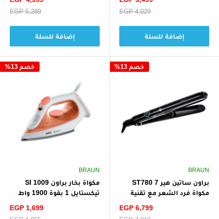
الخصم
الخصم
سعر
EGP 4,029
سعر
EGP 5,289
البيع
البيع
إضافة للسلة
إضافة للسلة
خصم 13%
خصم 13%
BRAUN
BRAUN
براون ساتين هير 7 ST780
مكواة بخار براون SI 1009
مكواة فرد الشعر مع تقنية
تيكستايل 1 بقوة 1900 واط
سينسوكير - أسود
لكي خفيف وسريع - برتقالي/
سعر
سعر
EGP 1,699
EGP 6,799
أبيض
الخصم
الخصم