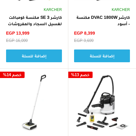
KARCHER
KARCHER
كارشر DVAC 1800W مكنسة
كارشر SE 3 مكنسة كومباكت
- أسود
لغسيل السجاد والمفروشات
بالرش والاستخلاص، 500 واط
سعر
سعر
EGP 13,999
EGP 8,399
- أبيض
الخصم
الخصم
سعر
EGP 9,699
سعر
EGP 16,099
البيع
البيع
إضافة للسلة
إضافة للسلة
خصم 13%
خصم 14%