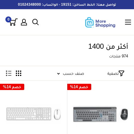
خطى
تواصل معنا: الخط الساخن: 19151 - الواتساب: 01024348000
لى
MoreShopping
لمحتوى
0
أكثر من 1400
974 منتجات
تصفية
صنف حسب
خصم 14%
خصم 14%