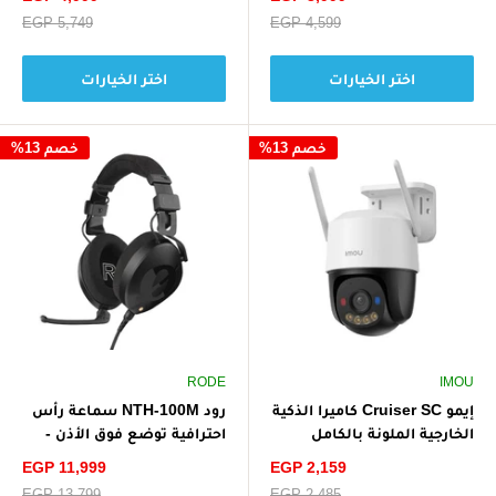
التكيفية الحقيقية
الخصم
الخصم
سعر
EGP 4,599
سعر
EGP 5,749
البيع
البيع
اختر الخيارات
اختر الخيارات
خصم 13%
خصم 13%
RODE
IMOU
إيمو Cruiser SC كاميرا الذكية
رود NTH-100M سماعة رأس
الخارجية الملونة بالكامل
احترافية توضع فوق الأذن -
بتقنية Wi-Fi بدقة 3
أسود
سعر
سعر
EGP 11,999
EGP 2,159
ميجابكسل و2K - أبيض
الخصم
الخصم
سعر
EGP 2,485
سعر
EGP 13,799