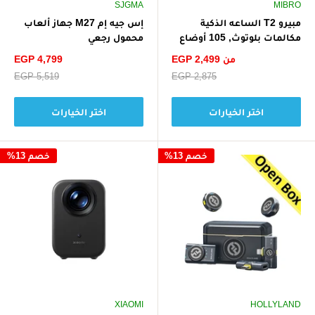
SJGMA
MIBRO
مبيرو T2 الساعه الذكية
إس جيه إم M27 جهاز ألعاب
مكالمات بلوتوث, 105 أوضاع
محمول رجعي
حزام مزدوج
سعر
سعر
من EGP 2,499
EGP 4,799
الخصم
الخصم
سعر
EGP 2,875
سعر
EGP 5,519
البيع
البيع
اختر الخيارات
اختر الخيارات
خصم 13%
خصم 13%
XIAOMI
HOLLYLAND