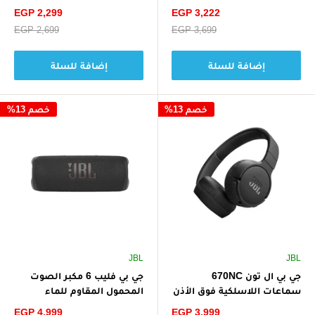
للتسخين السريع، قفل تلقائي
افتراضي 7.1 - أسود
سعر
سعر
EGP 2,299
EGP 3,222
- ذهبي وردي
الخصم
الخصم
سعر
EGP 3,699
سعر
EGP 2,699
البيع
البيع
إضافة للسلة
إضافة للسلة
خصم 13%
خصم 13%
JBL
JBL
جي بي ال تون 670NC
جي بي فليب 6 مكبر الصوت
سماعات اللاسلكية فوق الأذن
المحمول المقاوم للماء
مع خاصية إلغاء الضوضاء
سعر
سعر
EGP 4,999
EGP 3,999