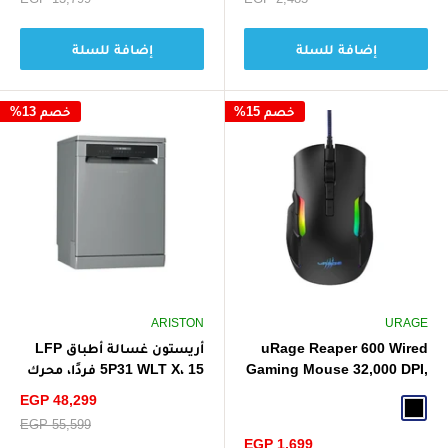
البيع
البيع
إضافة للسلة
إضافة للسلة
خصم 15%
خصم 13%
ARISTON
URAGE
uRage Reaper 600 Wired
أريستون غسالة أطباق LFP
Gaming Mouse 32,000 DPI,
5P31 WLT X، 15 فردًا، محرك
1ms Respones Time, 8
عاكس - رمادي (شحن مجاني)
سعر
EGP 48,299
Buttons
Black
الخصم
سعر
EGP 55,599
البيع
سعر
EGP 1,699