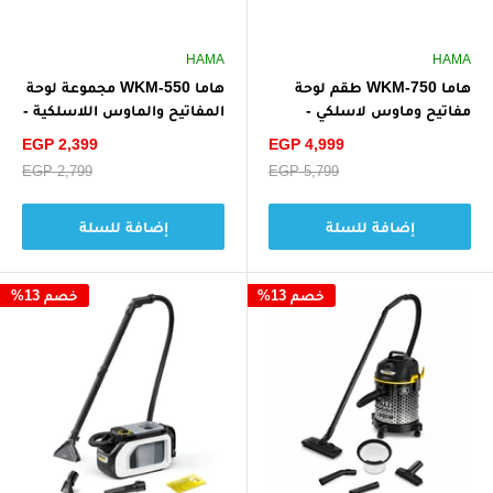
HAMA
HAMA
هاما WKM-750 طقم لوحة
هاما WKM-550 مجموعة لوحة
مفاتيح وماوس لاسلكي -
المفاتيح والماوس اللاسلكية -
أسود/رمادي
رمادي/أبيض
سعر
سعر
EGP 2,399
EGP 4,999
الخصم
الخصم
سعر
EGP 5,799
سعر
EGP 2,799
البيع
البيع
إضافة للسلة
إضافة للسلة
خصم 13%
خصم 13%