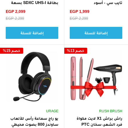
تايب سي - أسود
بطاقة SDXC UHS-I بسعة
128 جيجابايت بسرعة تصل
سعر
سعر
EGP 2,099
EGP 1,999
إلى 200 ميجابايت/ثانية بدقة
الخصم
الخصم
سعر
EGP 2,299
سعر
EGP 2,299
4K UHD
البيع
البيع
إضافة للسلة
إضافة للسلة
خصم 13%
خصم 15%
URAGE
RUSH BRUSH
راش براش X1 لايت مكواة
يو راج سماعة رأس للألعاب
فرد الشعر، سخان PTC
ساوندز 800 بصوت محيطي