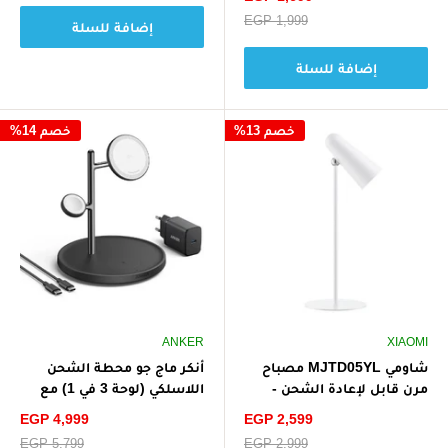
الخصم
سعر
EGP 1,999
إضافة للسلة
البيع
إضافة للسلة
خصم 13%
خصم 14%
ANKER
XIAOMI
شاومي MJTD05YL مصباح
أنكر ماج جو محطة الشحن
مرن قابل لإعادة الشحن -
اللاسلكي (لوحة 3 في 1) مع
أبيض
شاحن وكابل USB-C
سعر
سعر
EGP 4,999
EGP 2,599
الخصم
الخصم
سعر
EGP 2,999
سعر
EGP 5,799