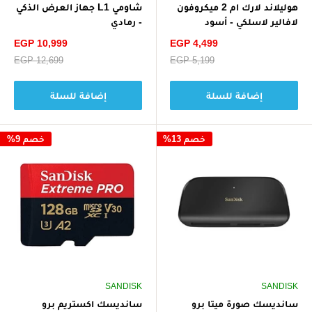
هوليلاند لارك ام 2 ميكروفون
شاومي L1 جهاز العرض الذكي
لافالير لاسلكي - أسود
- رمادي
سعر
سعر
EGP 10,999
EGP 4,499
الخصم
الخصم
سعر
EGP 5,199
سعر
EGP 12,699
البيع
البيع
إضافة للسلة
إضافة للسلة
خصم 13%
خصم 9%
SANDISK
SANDISK
سانديسك صورة ميتا برو
سانديسك اكستريم برو