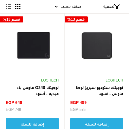
تصفية
صنف حسب
خصم 13%
خصم 13%
LOGITECH
LOGITECH
لوجيتك ستوديو سيريز لوحة
لوجيتك G240 ماوس باد
ماوس - اسود
ميديم - أسود
سعر
سعر
EGP 649
EGP 499
الخصم
الخصم
سعر
EGP 575
سعر
EGP 749
البيع
البيع
إضافة للسلة
إضافة للسلة