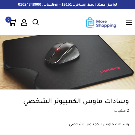
خطى
تواصل معنا: الخط الساخن: 19151 - الواتساب: 01024348000
لى
MoreShopping
لمحتوى
0
وسادات ماوس الكمبيوتر الشخصي
2 منتجات
وسادات ماوس الكمبيوتر الشخصي