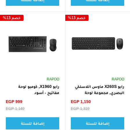
خصم 13%
خصم 13%
RAPOO
RAPOO
رابو X260S ماوس اللاسلكي
رابو X1960, كومبو لوحة
البصري, مجموعة لوحة
مفاتيح - أسود
المفاتيح - أسود
سعر
سعر
EGP 999
EGP 1,150
الخصم
الخصم
سعر
EGP 1,319
سعر
EGP 1,149
البيع
البيع
إضافة للسلة
إضافة للسلة