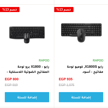
خصم 13%
خصم 13%
RAPOO
RAPOO
رابو X1800S, كومبو لوحة
رابو - X1800 برو لوحة
مفاتيح - أسود
المفاتيح الضوئية اللاسلكية -
أسود
سعر
سعر
EGP 800
EGP 935
الخصم
الخصم
سعر
EGP 1,075
سعر
EGP 919
البيع
البيع
إضافة للسلة
إضافة للسلة