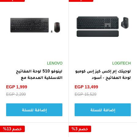
LENOVO
LOGITECH
لوجيتك إم إكس كيز إس كومبو
لينوفو 510 لوحة المفاتيح
لوحة المفاتيح - أسود
اللاسلكية المدمجة مع
مجموعة الماوس- أسود
سعر
سعر
EGP 1,999
EGP 13,499
الخصم
الخصم
سعر
EGP 15,529
سعر
EGP 2,299
البيع
البيع
إضافة للسلة
إضافة للسلة
خصم 3%
خصم 13%