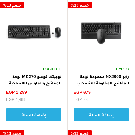
خصم 13%
خصم 13%
LOGITECH
RAPOO
رابو NX2000 مجموعة لوحة
لوجيتك كومبو MK270 لوحة
المفاتيح المقاومة للانسكاب
المفاتيح والماوس اللاسلكية
والماوس - أسود
المدمجة بالتصميم العربي
سعر
سعر
EGP 1,299
EGP 679
الخصم
الخصم
سعر
EGP 779
سعر
EGP 1,499
البيع
البيع
إضافة للسلة
إضافة للسلة
خصم 13%
خصم 13%