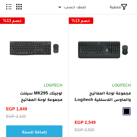
تصفية
صنف حسب
خصم 13%
خصم 13%
LOGITECH
LOGITECH
مجموعة لوحة المفاتيح
لوجيتك MK295 سيلنت
والماوس اللاسلكية Logitech
مجموعة لوحة المفاتيح
MK540
والماوس اللاسلكيين - رمادي
سعر
EGP 1,849
Black
الخصم
سعر
EGP 2,129
البيع
سعر
EGP 2,549
الخصم
سعر
EGP 2,929
إضافة للسلة
البيع