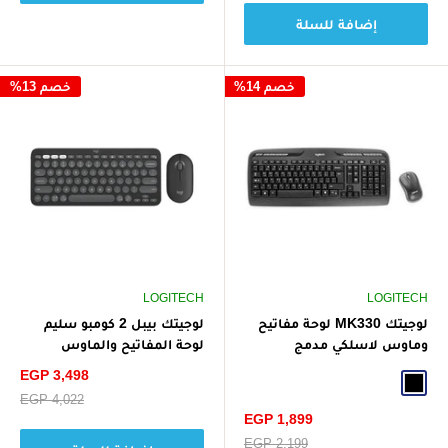
إضافة للسلة
خصم 14%
خصم 13%
LOGITECH
LOGITECH
لوجيتك MK330 لوحة مفاتيح
‏لوجيتك بيبل 2 كومبو سليم
وماوس لاسلكي مدمج
لوحة المفاتيح والماوس
بتخطيط عربي - أسود
متعددة الأجهزة بتقنية
سعر
EGP 3,498
Black
البلوتوث مع مفاتيح وزر قابلين
الخصم
سعر
EGP 4,022
للتخصيص
البيع
سعر
EGP 1,899
الخصم
سعر
EGP 2,199