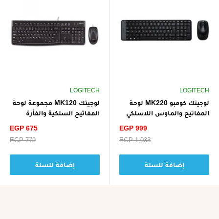
LOGITECH
LOGITECH
لوجيتك كومبو MK220 لوحة
لوجيتك MK120 مجموعة لوحة
المفاتيح والماوس اللاسلكي
المفاتيح السلكية والفأرة
ARA - أسود
بتصميم عربي - أسود
سعر
سعر
EGP 675
EGP 999
الخصم
الخصم
سعر
EGP 1,033
سعر
EGP 779
البيع
البيع
إضافة للسلة
إضافة للسلة