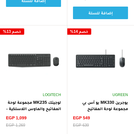
إضافة للسلة
البيع
إضافة للسلة
خصم 14%
خصم 13%
LOGITECH
UGREEN
يوجرين MK330 يو أس بي
لوجيتك MK235 مجموعة لوحة
مجموعة لوحة المفاتيح
المفاتيح والماوس اللاسلكية -
والماوس - أسود
أسود
سعر
سعر
EGP 1,099
EGP 549
الخصم
الخصم
سعر
EGP 639
سعر
EGP 1,269
البيع
البيع