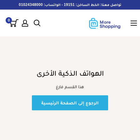
خطى
تواصل معنا: الخط الساخن: 19151 - الواتساب: 01024348000
لى
MoreShopping
لمحتوى
0
الهواتف الذكية الأخرى
هذا القسم فارغ
الرجوع إلى الصفحة الرئيسية