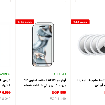
خصم 13%
خصم 13%
ANDISK
AULUMU
مجموعة Apple AirTag المكونة
أولومو AF01 لهاتف آيفون 17
برو ماكس واقي شاشة شفاف
1 تيرا
للغاية
إلى 600 ميجابايت/ثانية - رمادي
سعر
EGP 999
سعر
 6,999
الخصم
الخصم
سعر
EGP 1,149
سعر
 8,049
البيع
البيع