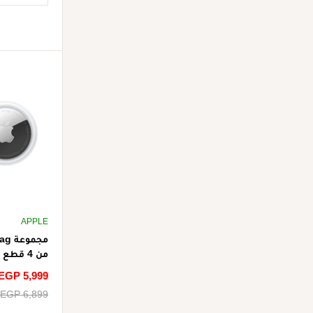
APPLE
من 4 قطع - أبيض
سعر
EGP 5,999
الخصم
سعر
EGP 6,899
البيع