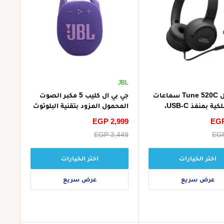
JBL
جي بي ال Tune 520C سماعات
جي بي ال كليب 5 مكبر الصوت
رأس سلكية بمنفذ USB-C،
المحمول المزود بتقنية البلوتوث
يق نقي
والمقاوم للماء صغيرة
EGP
سعر
EGP 2,999
الخصم
EGP
سعر
EGP 3,449
البيع
اختر الخيارات
اختر الخيارات
عرض سريع
عرض سريع