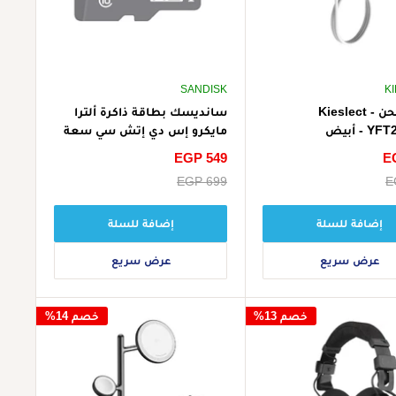
SANDISK
K
كابل شحن Kieslect -
سانديسك بطاقة ذاكرة ألترا
- أبيض
مايكرو إس دي إتش سي سعة
16 جيجابايت - أبيض
E
سعر
EGP 549
الخصم
E
سعر
EGP 699
البيع
إضافة للسلة
إضافة للسلة
عرض سريع
عرض سريع
خصم 13%
خصم 14%