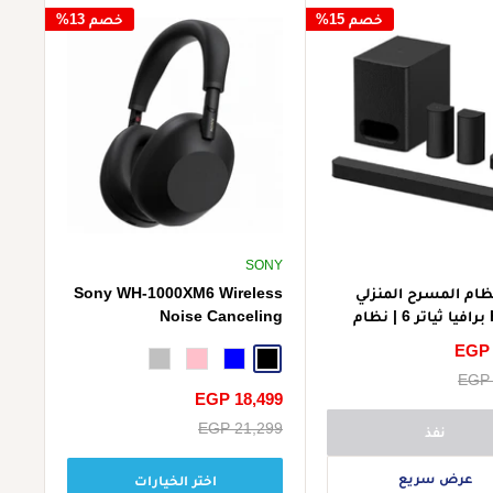
خصم 15%
خصم 13%
SONY
ام المسرح المنزلي
Sony WH-1000XM6 Wireless
HT-S60 برافيا ثياتر 6 | نظام
Noise Canceling
مسرح منزلي 5.1 قناة | قوة خرج
Headphones
EGP 
إجمالية 1000 واط | دولبي
Black
Blue
Pink
Silver
EGP 
 أسود
سعر
EGP 18,499
الخصم
سعر
EGP 21,299
نفذ
البيع
عرض سريع
اختر الخيارات