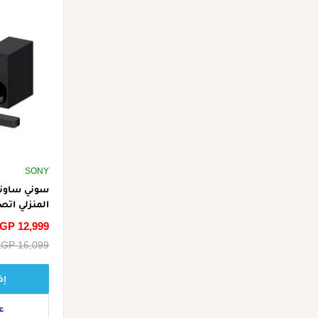
SONY
سوني ساوند
المنزلي ات
لبث الموسي
سعر
GP 12,999
الخصم
سعر
GP 16,099
البيع
إض
ع