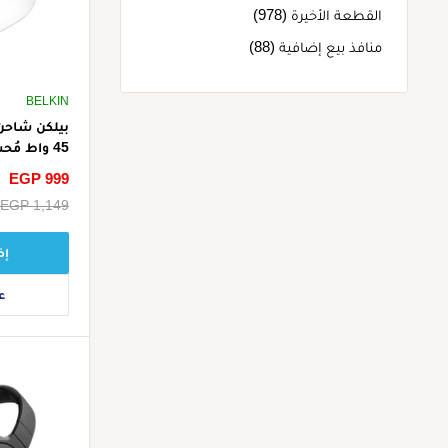
القطعة الأخيرة (978)
منافذ بيع إضافية (88)
BELKIN
بيلكن شاحن
45 واط مُحسّن للآيفون - أبيض
سعر
EGP 999
الخصم
سعر
EGP 1,149
البيع
إض
ع