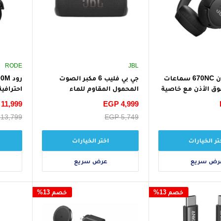
RODE
JBL
جي بي ال تون 670NC سماعات
جي بي فليب 6 مكبر الصوت
وق الأذن مع خاصية
المحمول المقاوم للماء
احترافي
اء التكيفية
أسود
سعر
EGP 4,999
سعر
11,999
الخصم
الخصم
سعر
EGP 5,749
سعر
13,799
البيع
البيع
تر الخيارات
اختر الخيارات
رض سريع
عرض سريع
خصم 13%
خصم 13%