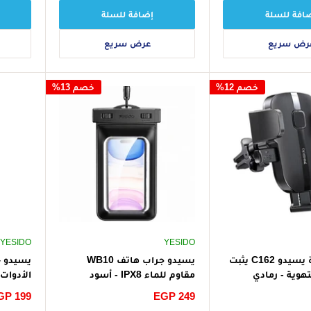
افة للسلة
إضافة للسلة
رض سريع
عرض سريع
خصم 12%
خصم 13%
YESIDO
YESIDO
حامل سيارة يسيدو C162 يثبت
يسيدو جراب هاتف WB10
تهوية - رمادي
مقاوم للماء IPX8 - أسود
الأدوات 
المصغرة
سعر
EGP 249
سعر
GP 199
أسود
الخصم
الخصم