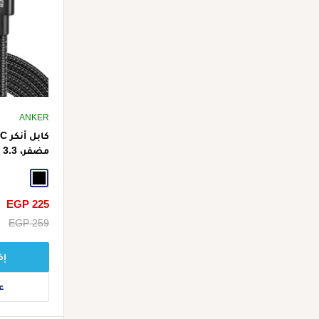
ANKER
A8752H11 - أسود
Black
سعر
EGP 225
الخصم
سعر
EGP 259
البيع
إض
ع