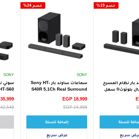
خصم 19%
خصم 24%
SONY
SONY
 بار نظام المسرح
سماعات ساوند بار Sony HT-
سوني نظ
صال بلوتوث® سهل
S40R 5.1Ch Real Surround
قى - أسود
بقوة 600 واط مع مكبرات صوت
E
سعر
EGP 18,999
سعر
35,999
خلفية لاسلكية وبلوتوث ودولبي -
الخصم
الخصم
E
سعر
EGP 24,999
سعر
42,549
أسود
أتموس -
البيع
البيع
افة للسلة
إضافة للسلة
رض سريع
عرض سريع