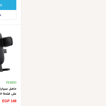
إض
ع
YESIDO
على فتحة ال
سعر
EGP 149
الخصم