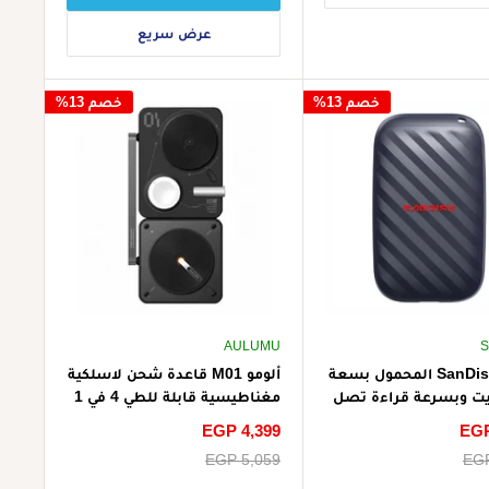
عرض سريع
خصم 13%
خصم 13%
AULUMU
S
قرص SanDisk المحمول بسعة
ألومو M01 قاعدة شحن لاسلكية
بايت وبسرعة قراءة تصل
مغناطيسية قابلة للطي 4 في 1
- أسود
EGP
سعر
EGP 4,399
الخصم
EGP
سعر
EGP 5,059
البيع