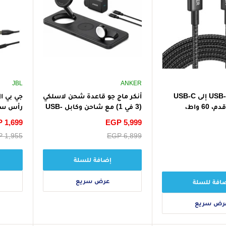
JBL
ANKER
كابل أنكر USB-C إلى USB-C
أنكر ماج جو قاعدة شحن لاسلكي
مضفر، 3.3 قدم، 60 واط،
(3 في 1) مع شاحن وكابل USB-
C لأجهزة آبل
صوت عم
سعر
EGP 5,999
سعر
 1,699
الخصم
الخصم
سعر
EGP 6,899
سعر
 1,955
البيع
البيع
إضافة للسلة
عرض سريع
افة للسلة
رض سريع