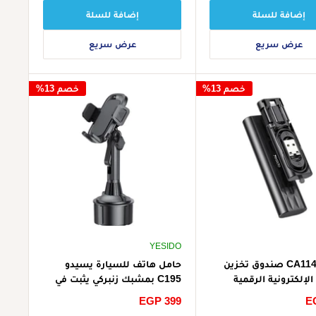
إضافة للسلة
إضافة للسلة
عرض سريع
عرض سريع
خصم 13%
خصم 13%
YESIDO
يسيدو CA114 صندوق تخزين
حامل هاتف للسيارة يسيدو
الإلكترونية الرقمية
C195 بمشبك زنبركي يثبت في
 متعدد الوظائف -
فتحة الكوب - أسود
E
سعر
EGP 399
الخصم