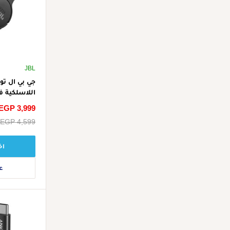
JBL
اللاسلكية ف
إلغاء الضوض
سعر
EGP 3,999
الحقيقية
الخصم
سعر
EGP 4,599
البيع
اخ
ع