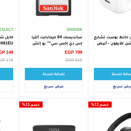
IESLECT
SANDISK
 حائط بوست تشارج
سانديسك 64 جيجابايت ألترا
إس دي إكس سي™ يو إتش
YFT2081EU 
إس-آي سعة ، بطاقة إس دي
سعر
EGP 799
سعر
GP 149
إكس سي™ يو إتش إس-آي
الخصم
الخصم
سعر
EGP 919
سعر
GP 179
البيع
البيع
افة للسلة
إضافة للسلة
رض سريع
عرض سريع
خصم 13%
خصم 13%