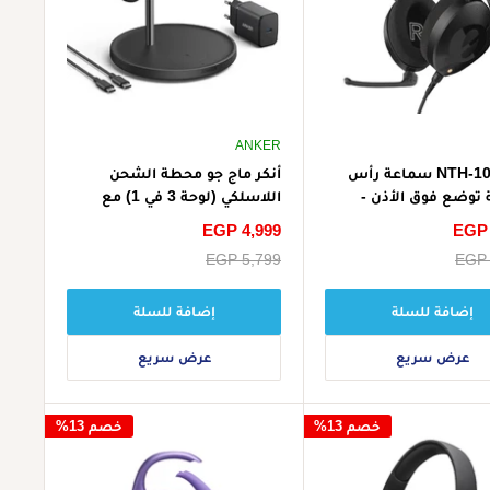
ANKER
رود NTH-100M سماعة رأس
أنكر ماج جو محطة الشحن
ة توضع فوق الأذن -
اللاسلكي (لوحة 3 في 1) مع
شاحن وكابل USB-C
EGP 
سعر
EGP 4,999
الخصم
EGP 
سعر
EGP 5,799
البيع
إضافة للسلة
إضافة للسلة
عرض سريع
عرض سريع
خصم 13%
خصم 13%