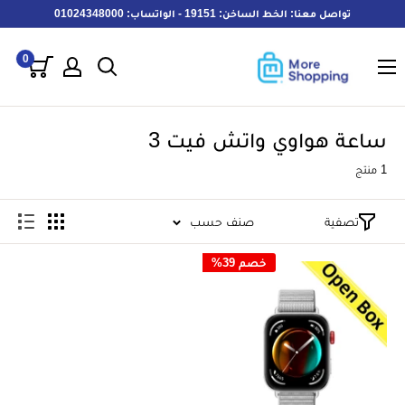
خطى
تواصل معنا: الخط الساخن: 19151 - الواتساب: 01024348000
لى
MoreShopping
لمحتوى
0
ساعة هواوي واتش فيت 3
1 منتج
تصفية
صنف حسب
خصم 39%