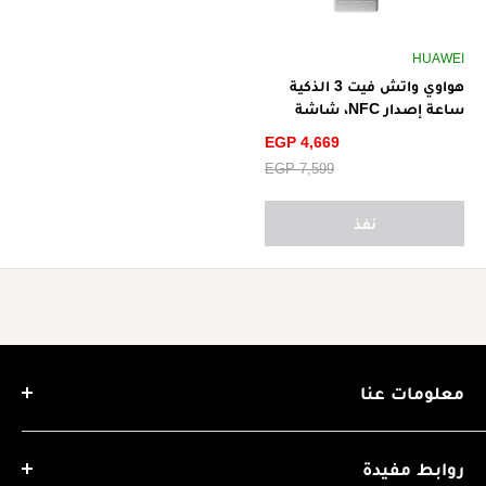
HUAWEI
هواوي واتش فيت 3 الذكية
ساعة إصدار NFC، شاشة
اموليد مقاس 1.82 بوصة،
سعر
EGP 4,669
تصميم نحيف للغاية، متوافقة
الخصم
سعر
EGP 7,599
مع أنظمة iOS وAndroid
البيع
نفذ
معلومات عنا
تأسست شركة مورشوبينج في عام 2018، ومنذ ذلك الحين ونحن
نعمل على اختيار المنتجات عالية الجودة والمضمونة والمعتمدة
روابط مفيدة
وتوفيرها للعميل بأسعار تنافسية وتقديم خدمات ما بعد البيع