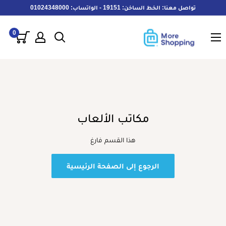
خطى
تواصل معنا: الخط الساخن: 19151 - الواتساب: 01024348000
لى
MoreShopping
لمحتوى
0
مكاتب الألعاب
هذا القسم فارغ
الرجوع إلى الصفحة الرئيسية