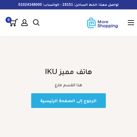
خطى
تواصل معنا: الخط الساخن: 19151 - الواتساب: 01024348000
لى
MoreShopping
لمحتوى
0
هاتف مميز IKU
هذا القسم فارغ
الرجوع إلى الصفحة الرئيسية