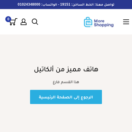
خطى
تواصل معنا: الخط الساخن: 19151 - الواتساب: 01024348000
لى
MoreShopping
لمحتوى
0
هاتف مميز من ألكاتيل
هذا القسم فارغ
الرجوع إلى الصفحة الرئيسية