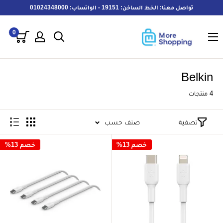
خطى
تواصل معنا: الخط الساخن: 19151 - الواتساب: 01024348000
لى
MoreShopping
لمحتوى
0
Belkin
4 منتجات
تصفية
صنف حسب
خصم 13%
خصم 13%