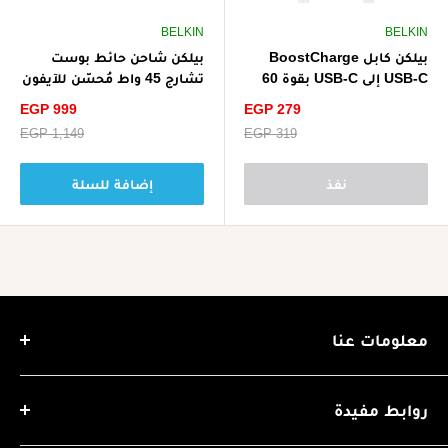
BELKIN
BELKIN
بيلكن كابل BoostCharge
بيلكن شاحن حائط بوست
USB-C إلى USB-C بقوة 60
تشارج 45 واط مُحسّن للآيفون
واط بطول 1 متر / 3.3 قدم -
- أبيض
سعر
سعر
EGP 999
EGP 279
أبيض
الخصم
الخصم
سعر
EGP 319
سعر
EGP 1,149
البيع
البيع
نفذ
إضافة للسلة
معلومات عنا
تأسست شركة مورشوبينج في عام 2018، ومنذ ذلك الحين ونحن
نعمل على اختيار المنتجات عالية الجودة والمضمونة والمعتمدة
روابط مفيدة
وتوفيرها للعميل بأسعار تنافسية وتقديم خدمات ما بعد البيع