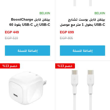
BELKIN
BELKIN
بيلكن كابل بوست تشارج
بيلكن كابل BoostCharge
USB-C بطول 1 متر مع موصل
USB-C إلى USB-C بقوة 60
لايتنينج - أبيض
واط بطول 1 متر / 3.3 قدم
سعر
سعر
EGP 449
EGP 699
(عبوة من قطعتين) - أبيض
الخصم
الخصم
سعر
EGP 805
سعر
EGP 519
البيع
البيع
إضافة للسلة
إضافة للسلة
خصم 13%
خصم 13%