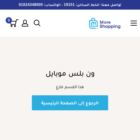
خطى
تواصل معنا: الخط الساخن: 19151 - الواتساب: 01024348000
لى
MoreShopping
لمحتوى
0
ون بلس موبايل
هذا القسم فارغ
الرجوع إلى الصفحة الرئيسية