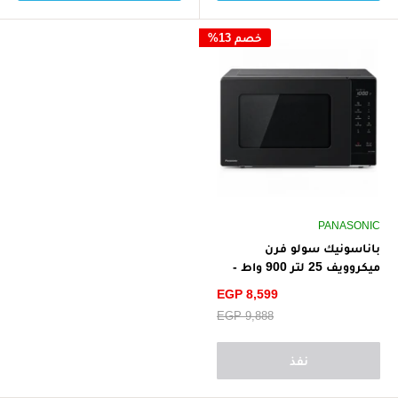
خصم 13%
PANASONIC
باناسونيك سولو فرن
ميكروويف 25 لتر 900 واط -
أسود
سعر
EGP 8,599
الخصم
سعر
EGP 9,888
البيع
نفذ