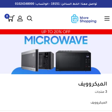
خطى
تواصل معنا: الخط الساخن: 19151 - الواتساب: 01024348000
لى
MoreShopping
لمحتوى
0
الميكروويف
3 منتجات
الميكروويف