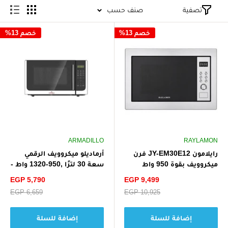
تصفية
صنف حسب
خصم 13%
خصم 13%
ARMADILLO
RAYLAMON
رايلامون JY-EM30E12 فرن
أرماديلو ميكروويف الرقمي
ميكروويف بقوة 950 واط
سعة 30 لترًا ,950-1320 واط -
وسعة 30 لتر - أبيض
فضي
سعر
سعر
EGP 5,790
EGP 9,499
الخصم
الخصم
سعر
EGP 10,925
سعر
EGP 6,659
البيع
البيع
إضافة للسلة
إضافة للسلة