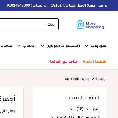
خطى
تواصل معنا: الخط الساخن: 19151 - الواتساب: 01024348000
لى
لمحتوى
MoreShopping
الموبايلات
أكسسورات الموبايل
الألعاب
ساعات ذ
القطعة الأخيرة
منافذ بيع إضافية
الرئيسية
أجهزة منزلية كبيرة
القائمة الرئيسية
أجهزة 
الموبايلات (18)
جهاز منزلي
أكسسورات الموبايل (625)