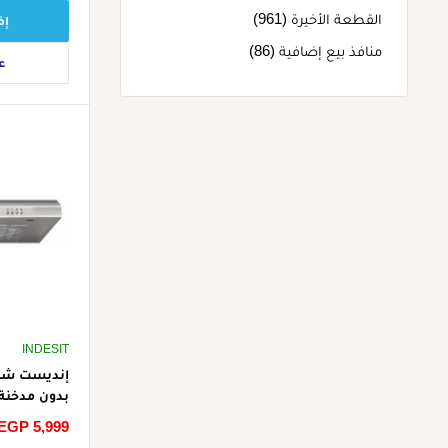
القطعة الأخيرة (961)
إض
منافذ بيع إضافية (86)
ع
INDESIT
إنديست شف
LS X - فضي (شحن مجاني)
سعر
EGP 5,999
الخصم