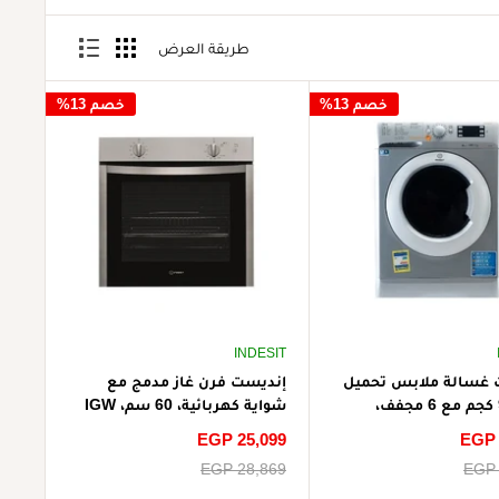
طريقة العرض
خصم 13%
خصم 13%
INDESIT
 غسالة ملابس تحميل
إنديست فرن غاز مدمج مع
أمامي 9 كجم مع 6 مجفف،
شواية كهربائية، 60 سم، IGW
XWDE 961480X S EX - فضي
324 IX - رمادي (شحن مجاني)
EGP 
سعر
EGP 25,099
جاني)
الخصم
EGP 
سعر
EGP 28,869
البيع