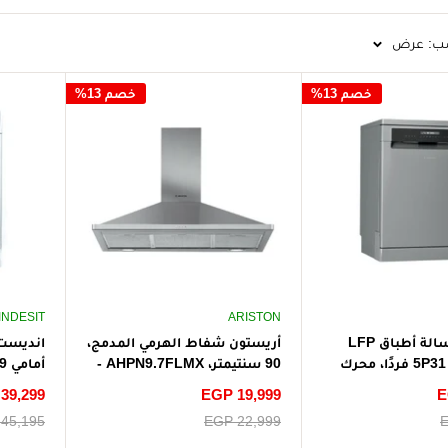
ب: عرض
خصم 13%
خصم 13%
INDESIT
ARISTON
أريستون غسالة أطباق LFP
أريستون شفاط الهرمي المدمج،
انديست
5P31 WLT X، 15 فردًا، محرك
90 سنتيمتر، AHPN9.7FLMX -
دي (شحن مجاني)
فضي (شحن مجاني)
E
سعر
EGP 19,999
سعر
39,299
(شحن م
الخصم
الخصم
E
سعر
EGP 22,999
سعر
45,195
البيع
البيع