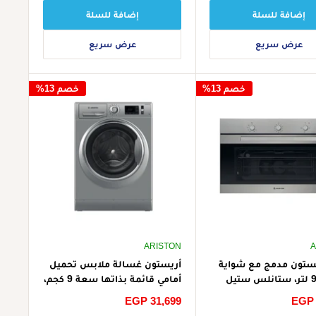
إضافة للسلة
إضافة للسلة
عرض سريع
عرض سريع
خصم 13%
خصم 13%
ARISTON
A
ستون مدمج مع شواية
أريستون غسالة ملابس تحميل
سعة 98 لتر، ستانلس ستيل
أمامي قائمة بذاتها سعة 9 كجم،
GESM 55 IX A 30 - رمادي
NLM11 946 SC A EX - فضي
EGP 
سعر
EGP 31,699
جاني)
الخصم