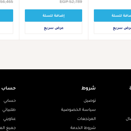
سعر
EGP 52,789
سعر
56,465
البيع
البيع
افة للسلة
إضافة للسلة
رض سريع
عرض سريع
شروط
حساب
توصيل
حسابي
سياسة الخصوصية
طلبياتي
ال
المرتجعات
عناويني
شروط الخدمة
جميع الم