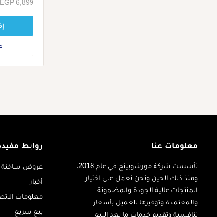
سعر
EGP 6,899
البيع
إض
ع
معلومات عنا
روابط مفيدة
تأسست شركة مورشوبينج في عام 2018،
عروض ساخنة
ومنذ ذلك الحين ونحن نعمل على اختيار
أخبار
المنتجات عالية الجودة والمضمونة
معلومات الاتص
والمعتمدة وتوفيرها للعميل بأسعار
بيع سريع
تنافسية وتقديم خدمات ما بعد البيع