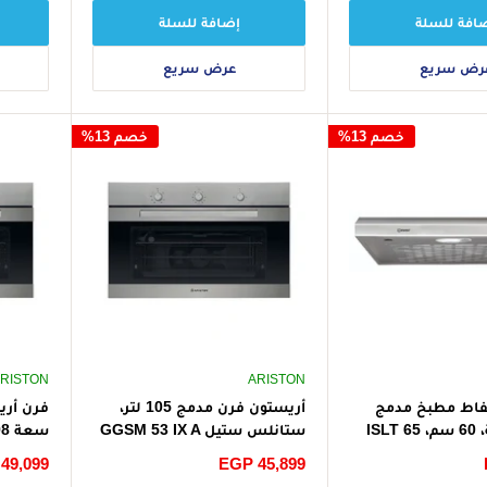
افة للسلة
إضافة للسلة
رض سريع
عرض سريع
خصم 13%
خصم 13%
RISTON
ARISTON
اط مطبخ مدمج
أريستون فرن مدمج 105 لتر،
فرن أري
بدون مدخنة، 60 سم، ISLT 65
ستانلس ستيل GGSM 53 IX A
30 - رمادي (شحن مجاني)
سعر
EGP 45,899
سعر
49,099
(شحن م
الخصم
الخصم