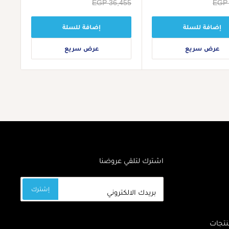
EGP 
سعر
EGP 36,455
البيع
إضافة للسلة
إضافة للسلة
عرض سريع
عرض سريع
اشترك لتلقي عروضنا
إشترك
بريدك الالكتروني
نتجات