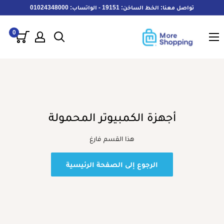
خطى
تواصل معنا: الخط الساخن: 19151 - الواتساب: 01024348000
لى
MoreShopping
لمحتوى
0
أجهزة الكمبيوتر المحمولة
هذا القسم فارغ
الرجوع إلى الصفحة الرئيسية