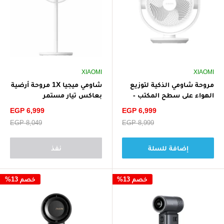
XIAOMI
XIAOMI
مروحة شاومي الذكية لتوزيع
شاومي ميجيا 1X مروحة أرضية
الهواء على سطح المكتب -
بعاكس تيار مستمر
بيضاء
BPLDS07DM إصدار مطور -
سعر
سعر
EGP 6,999
EGP 6,999
أبيض
الخصم
الخصم
سعر
EGP 8,999
سعر
EGP 8,049
البيع
البيع
إضافة للسلة
نفذ
خصم 13%
خصم 13%