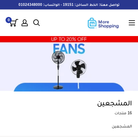
خطى
تواصل معنا: الخط الساخن: 19151 - الواتساب: 01024348000
لى
MoreShopping
لمحتوى
0
المشجعين
16 منتجات
المشجعين