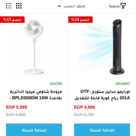
تصفية
صنف حسب
خصم 14%
خصم 13%
XIAOMI
ORAIMO
اورايمو سايبر ستورم OTF-
مروحة شاومي ميجيا الدائرية
201A رياح قوية قابلة للتعديل
بقاعدة BPLDS08DM 18W -
لراحة مثالية - أسود
أبيض
سعر
سعر
EGP 5,999
EGP 4,999
الخصم
الخصم
سعر
EGP 5,799
سعر
EGP 6,899
البيع
البيع
إضافة للسلة
إضافة للسلة