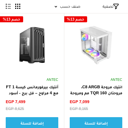
تصفية
صنف حسب
خصم 13%
خصم 13%
ANTEC
ANTEC
انتيك مروحة C8 ARGB،
مروحتان TQR 160 مم ومروحة
مع 4 مراوح – فل برج - أسود
TQ 140 مم ARGB PWM
سعر
سعر
EGP 7,499
EGP 7,099
متضمنتان، تصميم ذو غرفتين
الخصم
الخصم
سعر
EGP 8,165
سعر
EGP 8,625
- أبيض
البيع
البيع
إضافة للسلة
إضافة للسلة