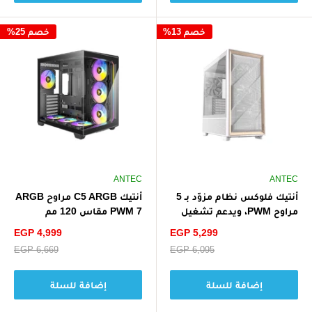
خصم 13%
خصم 25%
ANTEC
ANTEC
أنتيك فلوكس نظام مزوّد بـ 5
أنتيك C5 ARGB مراوح ARGB
مراوح ‏PWM‏، ويدعم تشغيل
PWM 7 مقاس 120 مم
ما يصل إلى 9 مراوح في وقت
متضمنة، حتى 10 مراوح في
سعر
سعر
EGP 4,999
EGP 5,299
واحد – أبيض
وقت واحد - أسود
الخصم
الخصم
سعر
EGP 6,095
سعر
EGP 6,669
البيع
البيع
إضافة للسلة
إضافة للسلة