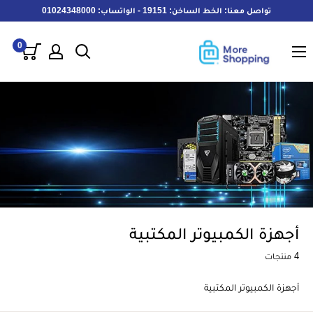
خطى
تواصل معنا: الخط الساخن: 19151 - الواتساب: 01024348000
لى
MoreShopping
لمحتوى
0
أجهزة الكمبيوتر المكتبية
4 منتجات
أجهزة الكمبيوتر المكتبية