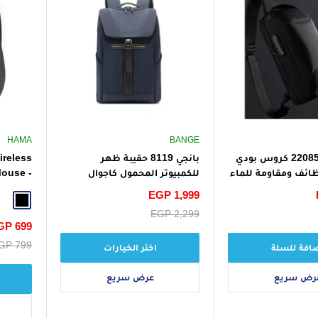
HAMA
BANGE
حقيبة بانج 22085 كروس بودي
بانجي 8119 حقيبة ظهر
reless
ائف ومقاومة للماء
للكمبيوتر المحمول كاجوال
Mouse -
للرجال خفيفة الوزن ومقاومة
Black
سعر
EGP 1,999
للماء باللون الأزرق
Black
الخصم
سعر
EGP 2,299
البيع
سعر
GP 699
الخصم
سعر
GP 799
افة للسلة
اختر الخيارات
البيع
رض سريع
عرض سريع