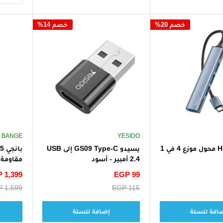
خصم 20%
خصم 14%
BANGE
YESIDO
يسيدو HB17 محول موزع 4 في 1
يسيدو GS09 Type-C إلى USB
2.4 أمبير - أسود
مقاومة 
سعر
EGP 99
سعر
 1,399
الخصم
الخصم
سعر
EGP 115
سعر
 1,599
البيع
البيع
افة للسلة
إضافة للسلة