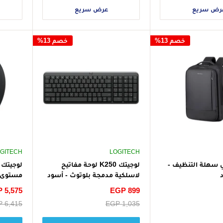
رض سريع
عرض سريع
خصم 13%
خصم 13%
GITECH
LOGITECH
ي سهلة التنظيف -
لوجيتك K250 لوحة مفاتيح
لاسلكية مدمجة بلوتوث - أسود
مستوى ر
التتبع ا
سعر
EGP 899
سعر
 5,575
الخصم
الخصم
سعر
EGP 1,035
سعر
 6,415
البيع
البيع