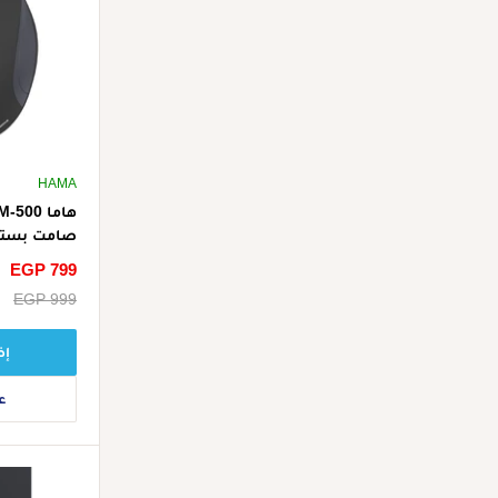
HAMA
DPI - أسود
سعر
EGP 799
الخصم
سعر
EGP 999
البيع
إض
ع