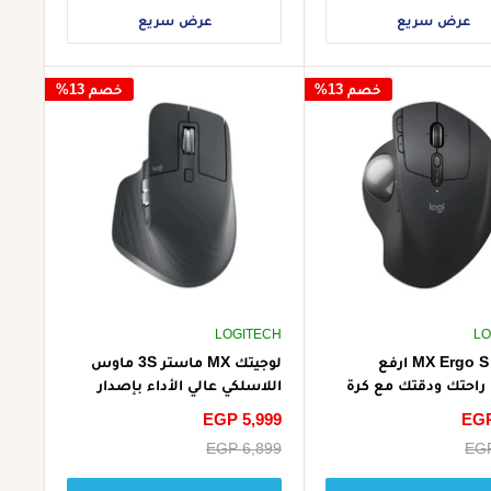
عرض سريع
عرض سريع
خصم 13%
خصم 13%
LOGITECH
LO
لوجيتك MX Ergo S ارفع
لوجيتك MX ماستر 3S ماوس
احتك ودقتك مع كرة
اللاسلكي عالي الأداء بإصدار
للاسلكية المتطورة
البلوتوث - رمادي
EGP
سعر
EGP 5,999
الخصم
EGP
سعر
EGP 6,899
البيع