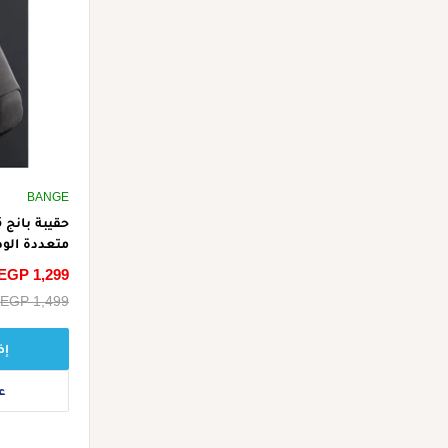
BANGE
متعددة الوظ
مع شحن USB - أسود
سعر
EGP 1,299
الخصم
سعر
EGP 1,499
البيع
إض
ع