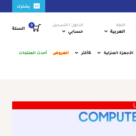
يشترك
اللغة
الدخول / التسجيل
0
السلة
العربية
حسابي
الأجهزة المنزلية
&أكثر
العروض
أحدث المنتجات