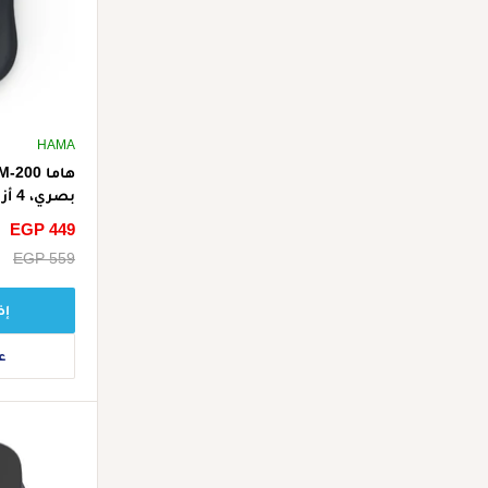
HAMA
بصري
أسود
سعر
EGP 449
الخصم
سعر
EGP 559
البيع
إض
ع