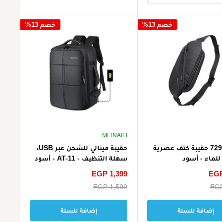
خصم 13%
خصم 13%
MEINAILI
بانجي 7295 حقيبة كتف عصرية
حقيبة مينالي للشحن عبر USB،
للماء - أسود
سهلة التنظيف - AT-11 - أسود
EGP
سعر
EGP 1,399
الخصم
EGP
سعر
EGP 1,599
البيع
إضافة للسلة
إضافة للسلة