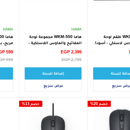
HAMA
HAMA
هاما WKM-750 طقم لوحة
هاما WKM-550 مجموعة لوحة
وس لاسلكي - أسود/
المفاتيح والماوس اللاسلكية -
رمادي/أبيض
صوت نقر
سعر
EGP 2,399
سعر
GP 599
الخصم
الخصم
سعر
EGP 2,799
سعر
GP 699
البيع
البيع
افة للسلة
إضافة للسلة
رض سريع
عرض سريع
خصم 20%
خصم 13%