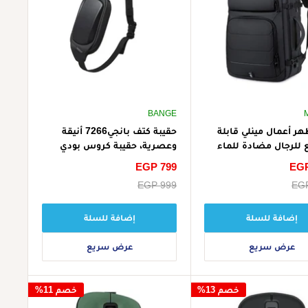
BANGE
هر أعمال مينلي قابلة
حقيبة كتف بانجي7266 أنيقة
 للرجال مضادة للماء
وعصرية، حقيبة كروس بودي
مقاس 17 بوصة للابتوب طراز
مضادة للسرقة للرجال - أسود
EGP
سعر
EGP 799
الخصم
EGP
سعر
EGP 999
البيع
إضافة للسلة
إضافة للسلة
عرض سريع
عرض سريع
خصم 13%
خصم 11%