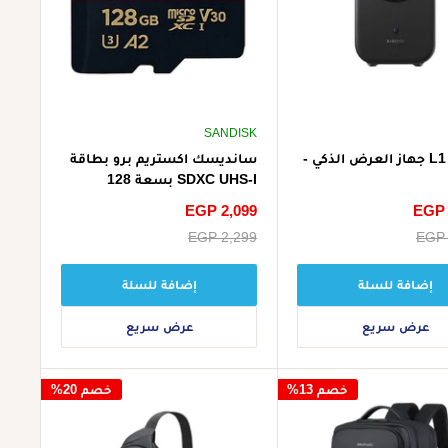
SANDISK
شاومي L1 جهاز العرض الذكي -
سانديسك اكستريم برو بطاقة
SDXC UHS-I بسعة 128
جيجابايت بسرعة تصل إلى 200
EGP 
سعر
EGP 2,099
ميجابايت/ثانية بدقة 4K UHD
الخصم
EGP 
سعر
EGP 2,299
البيع
إضافة للسلة
إضافة للسلة
عرض سريع
عرض سريع
خصم 13%
خصم 20%