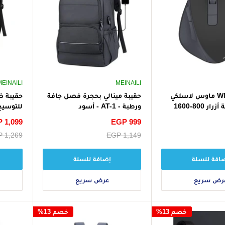
MEINAILI
MEINAILI
هاما WM-500 ماوس لاسلكي
حقيبة مينالي بحجرة فصل جافة
حقيبة ظ
صامت بستة أزرار 800-1600
ورطبة - AT-1 - أسود
للتوسيع
سعر
EGP 999
سعر
 1,099
AT-12 بمنفذ USB - أسود
الخصم
الخصم
سعر
EGP 1,149
سعر
 1,269
البيع
البيع
افة للسلة
إضافة للسلة
رض سريع
عرض سريع
خصم 13%
خصم 13%