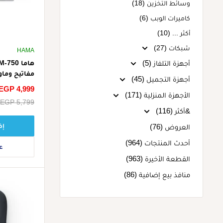
وسائط التخزين (18)
كاميرات الوبب (6)
أكثر ... (10)
شبكات (27)
HAMA
أجهزة التلفاز (5)
مفاتيح وما
أجهزة التجميل (45)
رمادي
سعر
EGP 4,999
الأجهزة المنزلية (171)
الخصم
سعر
EGP 5,799
&أكثر (116)
البيع
إض
العروض (76)
أحدث المنتجات (964)
ع
القطعة الأخيرة (963)
منافذ بيع إضافية (86)