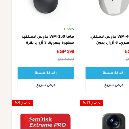
HAMA
هاما WM-400 ماوس لاسلكي،
هاما WM-150 ماوس لاسلكية
مريح، بصري، 6 أزرار، بدون
صغيرة بصرية، 3 أزرار، نقرة
 - أبيض
صامتة - أسود
E
سعر
EGP 399
الخصم
E
سعر
EGP 499
البيع
إضافة للسلة
إضافة للسلة
عرض سريع
عرض سريع
خصم 13%
خصم 9%