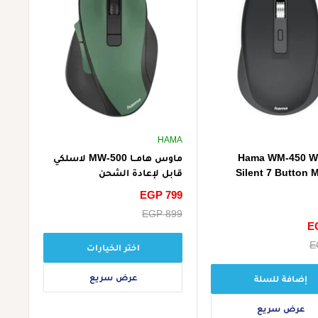
HAMA
Hama WM-450 Wi
ماوس هامــا MW-500 لاسلكي
Silent 7 Button 
قابل لإعادة الشحن
سعر
EGP 799
الخصم
سعر
EGP 899
E
البيع
E
اختر الخيارات
عرض سريع
إضافة للسلة
عرض سريع