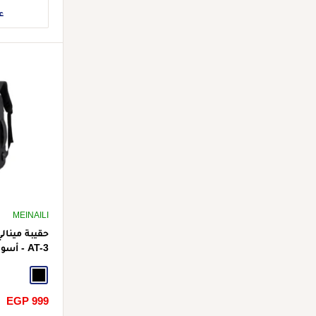
ع
MEINAILI
حقيبة مينال
AT-3 - أسود
Black
سعر
EGP 999
الخصم