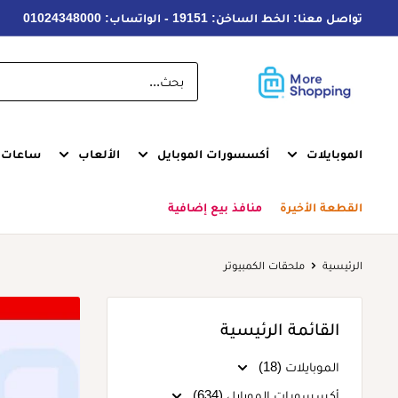
خطى
تواصل معنا: الخط الساخن: 19151 - الواتساب: 01024348000
لى
لمحتوى
MoreShopping
الموبايلات
أكسسورات الموبايل
الألعاب
ساعات ذ
القطعة الأخيرة
منافذ بيع إضافية
الرئيسية
ملحقات الكمبيوتر
القائمة الرئيسية
الموبايلات (18)
أكسسورات الموبايل (634)