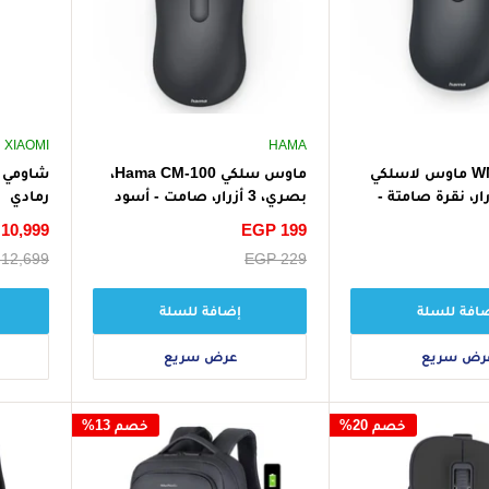
XIAOMI
HAMA
هاما WM-200 ماوس لاسلكي
ماوس سلكي Hama CM-100،
، 4 أزرار، نقرة صامتة -
بصري، 3 أزرار، صامت - أسود
رمادي
سعر
EGP 199
سعر
10,999
الخصم
الخصم
سعر
EGP 229
سعر
12,699
البيع
البيع
افة للسلة
إضافة للسلة
رض سريع
عرض سريع
خصم 20%
خصم 13%