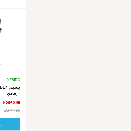
YESIDO
- رمادي
سعر
EGP 399
الخصم
سعر
EGP 499
البيع
إض