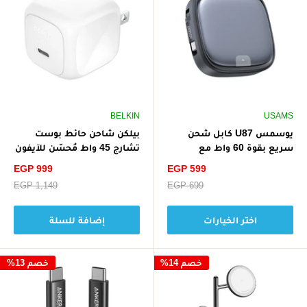
BELKIN
USAMS
يوسمس U87 كابل شحن
بيلكن شاحن حائط بوست
سريع بقوة 60 واط مع
تشارج 45 واط مُحسّن للآيفون
صندوق تخزين متعدد الوظائف
- أبيض
سعر
سعر
EGP 999
EGP 599
الخصم
الخصم
سعر
EGP 699
سعر
EGP 1,149
البيع
البيع
اختر الخيارات
إضافة للسلة
خصم 14%
خصم 13%