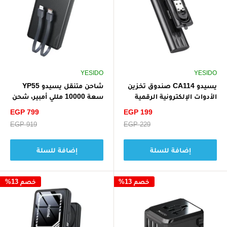
YESIDO
YESIDO
يسيدو CA114 صندوق تخزين
شاحن متنقل يسيدو YP55
الأدوات الإلكترونية الرقمية
سعة 10000 مللي أمبير، شحن
المصغرة متعدد الوظائف -
سريع PD20W - أسود
سعر
سعر
EGP 799
EGP 199
أسود
الخصم
الخصم
سعر
EGP 229
سعر
EGP 919
البيع
البيع
إضافة للسلة
إضافة للسلة
خصم 13%
خصم 13%