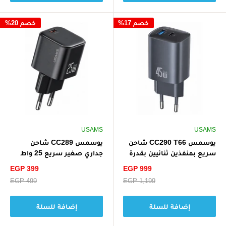
خصم 17%
خصم 20%
USAMS
USAMS
يوسمس CC290 T66 شاحن
يوسمس CC289 شاحن
سريع بمنفذين ثنائيين بقدرة
جداري صغير سريع 25 واط
45 واط بتقنية GaN بمنفذين
GaN (الاتحاد الأوروبي) - أسود
سعر
سعر
EGP 399
EGP 999
A+C للاتحاد الأوروبي - رمادي
الخصم
الخصم
سعر
EGP 1,199
سعر
EGP 499
البيع
البيع
إضافة للسلة
إضافة للسلة