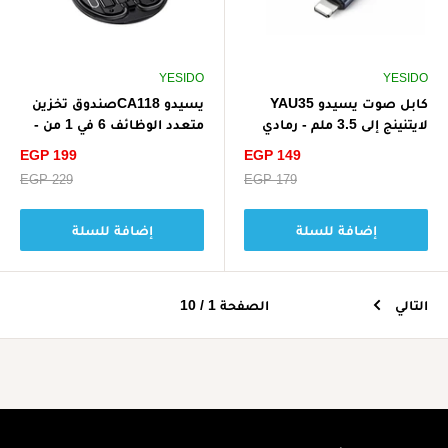
YESIDO
YESIDO
كابل صوت يسيدو YAU35
يسيدو CA118صندوق تخزين
لايتنينج إلى 3.5 ملم - رمادي
متعدد الوظائف 6 في 1 من -
أسود
سعر
سعر
EGP 199
EGP 149
الخصم
الخصم
سعر
EGP 179
سعر
EGP 229
البيع
البيع
إضافة للسلة
إضافة للسلة
التالي
الصفحة 1 / 10