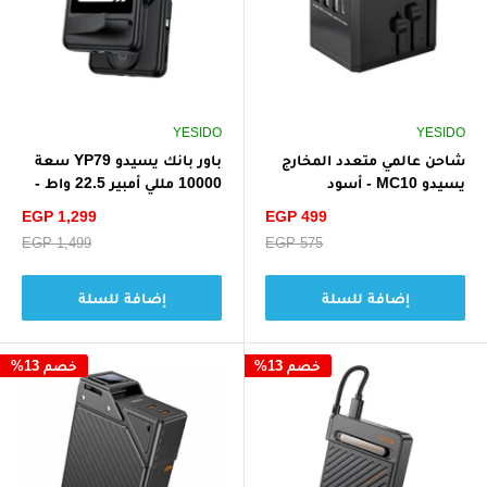
YESIDO
YESIDO
شاحن عالمي متعدد المخارج
باور بانك يسيدو YP79 سعة
يسيدو MC10 - أسود
10000 مللي أمبير 22.5 واط -
أسود
سعر
سعر
EGP 1,299
EGP 499
الخصم
الخصم
سعر
EGP 575
سعر
EGP 1,499
البيع
البيع
إضافة للسلة
إضافة للسلة
خصم 13%
خصم 13%