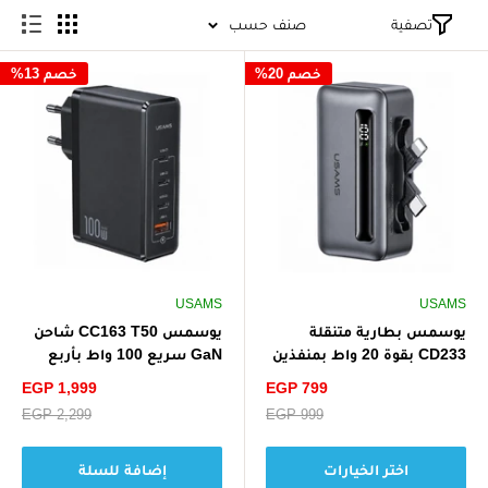
تصفية
صنف حسب
خصم 20%
خصم 13%
USAMS
USAMS
يوسمس بطارية متنقلة
يوسمس CC163 T50 شاحن
CD233 بقوة 20 واط بمنفذين
GaN سريع 100 واط بأربع
وشاشة رقمية للشحن
منافذ (أوروبي) - أسود
سعر
سعر
EGP 1,999
EGP 799
السريع تايب سي + لايتنينج
الخصم
الخصم
سعر
EGP 999
سعر
EGP 2,299
البيع
البيع
اختر الخيارات
إضافة للسلة