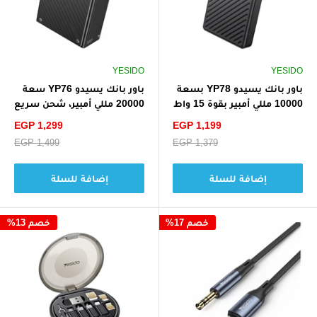
YESIDO
YESIDO
باور بانك يسيدو YP78 بسعة
باور بانك يسيدو YP76 سعة
10000 مللي أمبير بقوة 15 واط
20000 مللي أمبير، شحن سريع
مع كابل مدمج - أسود
65 واط - أسود
سعر
سعر
EGP 1,299
EGP 1,199
الخصم
الخصم
سعر
EGP 1,379
سعر
EGP 1,499
البيع
البيع
إضافة للسلة
إضافة للسلة
خصم 17%
خصم 13%