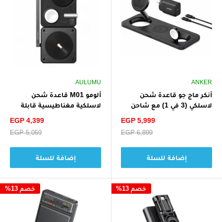
AULUMU
ANKER
أنكر ماج جو قاعدة شحن
ألومو M01 قاعدة شحن
لاسلكي (3 في 1) مع شاحن
لاسلكية مغناطيسية قابلة
وكابل USB-C لأجهزة آبل
للطي 4 في 1 - أسود
سعر
سعر
EGP 4,399
EGP 5,999
الخصم
الخصم
سعر
EGP 6,899
سعر
EGP 5,059
البيع
البيع
إضافة للسلة
إضافة للسلة
خصم 13%
خصم 13%