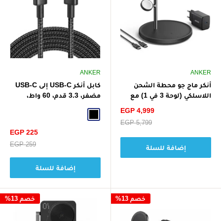
ANKER
ANKER
أنكر ماج جو محطة الشحن
كابل أنكر USB-C إلى USB-C
اللاسلكي (لوحة 3 في 1) مع
مضفر، 3.3 قدم، 60 واط،
شاحن وكابل USB-C
A8752H11 - أسود
سعر
EGP 4,999
Black
الخصم
سعر
EGP 5,799
البيع
سعر
EGP 225
الخصم
سعر
EGP 259
إضافة للسلة
البيع
إضافة للسلة
خصم 13%
خصم 13%