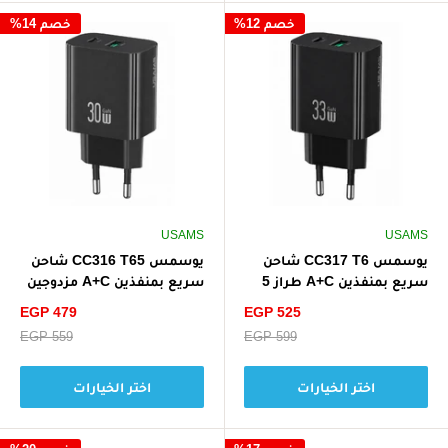
خصم 12%
خصم 14%
USAMS
USAMS
يوسمس CC317 T6 شاحن
يوسمس CC316 T65 شاحن
سريع بمنفذين A+C طراز 5
سريع بمنفذين A+C مزدوجين
33 واط
بقوة 30 واط
سعر
سعر
EGP 479
EGP 525
الخصم
الخصم
سعر
EGP 599
سعر
EGP 559
البيع
البيع
اختر الخيارات
اختر الخيارات