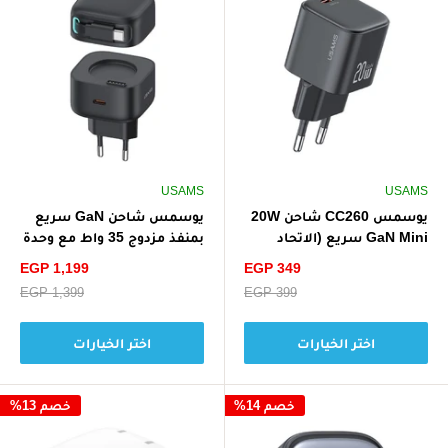
USAMS
USAMS
يوسمس CC260 شاحن 20W
يوسمس شاحن GaN سريع
GaN Mini سريع (الاتحاد
بمنفذ مزدوج 35 واط مع وحدة
الأوروبي)
كابل مغناطيسي قابل
سعر
سعر
EGP 1,199
EGP 349
للسحب من النوع C (الاتحاد
الخصم
الخصم
سعر
EGP 399
سعر
EGP 1,399
الأوروبي)
البيع
البيع
اختر الخيارات
اختر الخيارات
خصم 14%
خصم 13%