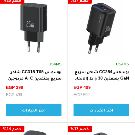
خصم 17%
خصم 20%
USAMS
USAMS
يوسمسCC254 شاحن سريع
يوسمس CC315 T65 شاحن
GaN بمنفذين 30 واط (الاتحاد
سريع بمنفذين A+C مزدوجين
الأوروبي)
بقوة 25 واط
سعر
سعر
EGP 399
EGP 499
الخصم
الخصم
سعر
EGP 599
سعر
EGP 499
البيع
البيع
اختر الخيارات
اختر الخيارات
خصم 13%
خصم 14%